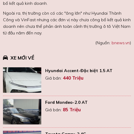
bố kết quả kinh doanh.
Ngoài ra, thị trường còn có các "ông lớn" như Hyundai Thành
Công và VinFast nhưng các đơn vị này chưa công bố kết quả kinh
doanh nên chưa thể phản ánh toàn cảnh thị trường ô tô Việt Nam
từ đầu năm đến nay.
(Nguồn:
bnews.vn
)
XE MỚI VỀ
Hyundai Accent-Đặc biệt 1.5 AT
440 Triệu
Giá bán:
Ford Mondeo-2.0 AT
85 Triệu
Giá bán:
Toyota Camry-2.4G