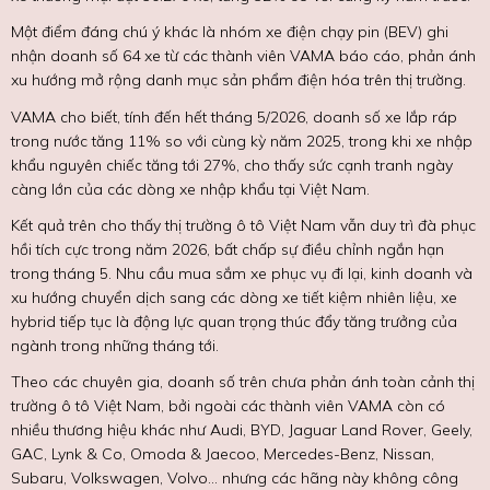
Một điểm đáng chú ý khác là nhóm xe điện chạy pin (BEV) ghi
nhận doanh số 64 xe từ các thành viên VAMA báo cáo, phản ánh
xu hướng mở rộng danh mục sản phẩm điện hóa trên thị trường.
​VAMA cho biết, tính đến hết tháng 5/2026, doanh số xe lắp ráp
trong nước tăng 11% so với cùng kỳ năm 2025, trong khi xe nhập
khẩu nguyên chiếc tăng tới 27%, cho thấy sức cạnh tranh ngày
càng lớn của các dòng xe nhập khẩu tại Việt Nam.
Kết quả trên cho thấy thị trường ô tô Việt Nam vẫn duy trì đà phục
hồi tích cực trong năm 2026, bất chấp sự điều chỉnh ngắn hạn
trong tháng 5. Nhu cầu mua sắm xe phục vụ đi lại, kinh doanh và
xu hướng chuyển dịch sang các dòng xe tiết kiệm nhiên liệu, xe
hybrid tiếp tục là động lực quan trọng thúc đẩy tăng trưởng của
ngành trong những tháng tới.
Theo các chuyên gia, doanh số trên chưa phản ánh toàn cảnh thị
trường ô tô Việt Nam, bởi ngoài các thành viên VAMA còn có
nhiều thương hiệu khác như Audi, BYD, Jaguar Land Rover, Geely,
GAC, Lynk & Co, Omoda & Jaecoo, Mercedes-Benz, Nissan,
Subaru, Volkswagen, Volvo... nhưng các hãng này không công