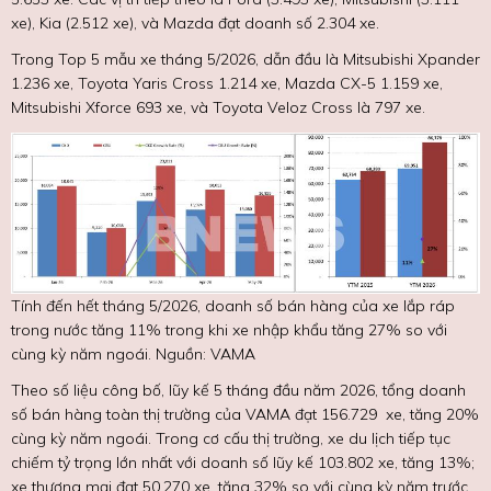
xe), Kia (2.512 xe), và Mazda đạt doanh số 2.304 xe.
Trong Top 5 mẫu xe tháng 5/2026, dẫn đầu là Mitsubishi Xpander
1.236 xe, Toyota Yaris Cross 1.214 xe, Mazda CX-5 1.159 xe,
Mitsubishi Xforce 693 xe, và Toyota Veloz Cross là 797 xe.
Tính đến hết tháng 5/2026, doanh số bán hàng của xe lắp ráp
trong nước tăng 11% trong khi xe nhập khẩu tăng 27% so với
cùng kỳ năm ngoái. Nguồn: VAMA
Theo số liệu công bố, lũy kế 5 tháng đầu năm 2026, tổng doanh
số bán hàng toàn thị trường của VAMA đạt 156.729 xe, tăng 20%
cùng kỳ năm ngoái. Trong cơ cấu thị trường, xe du lịch tiếp tục
chiếm tỷ trọng lớn nhất với doanh số lũy kế 103.802 xe, tăng 13%;
xe thương mại đạt 50.270 xe, tăng 32% so với cùng kỳ năm trước.