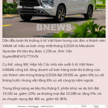
Dẫn đầu toàn thị trường ô tô Việt Nam trong các đơn vị thành viên
VAMA về mẫu xe bán chạy nhất tháng 5/2026 là Mitsubishi
Xpander khi tiêu thụ được 1.236 xe. Ảnh: Văn
Xuyên/BNEWS/TTXVN
Cụ thể, sáng 9/6, Hiệp hội Các nhà sản xuất ô tô Việt Nam
(VAMA) công bố, tổng doanh số bán hàng toàn thị trường của
các thành viên trong tháng 5/2026 đạt 29.935 xe, giảm 6% so với
tháng trước nhưng vẫn tăng 6% so với cùng kỳ năm ngoái.
Trong tổng lượng xe tiêu thụ tháng 5, phân khúc xe du lịch đạt
19.182 xe, giảm 10%; xe thương mại đạt 10.288 xe, tăng 5%; và
xe chuyên dụng đạt 465 xe, giảm tới 45%.