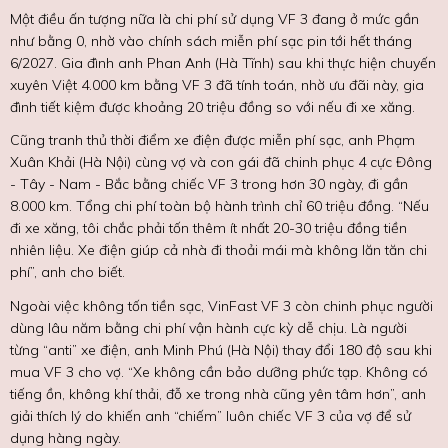
Một điều ấn tượng nữa là chi phí sử dụng VF 3 đang ở mức gần
như bằng 0, nhờ vào chính sách miễn phí sạc pin tới hết tháng
6/2027. Gia đình anh Phan Anh (Hà Tĩnh) sau khi thực hiện chuyến
xuyên Việt 4.000 km bằng VF 3 đã tính toán, nhờ ưu đãi này, gia
đình tiết kiệm được khoảng 20 triệu đồng so với nếu đi xe xăng.
Cũng tranh thủ thời điểm xe điện được miễn phí sạc, anh Phạm
Xuân Khải (Hà Nội) cùng vợ và con gái đã chinh phục 4 cực Đông
- Tây - Nam - Bắc bằng chiếc VF 3 trong hơn 30 ngày, đi gần
8.000 km. Tổng chi phí toàn bộ hành trình chỉ 60 triệu đồng. “Nếu
đi xe xăng, tôi chắc phải tốn thêm ít nhất 20-30 triệu đồng tiền
nhiên liệu. Xe điện giúp cả nhà đi thoải mái mà không lăn tăn chi
phí”, anh cho biết.
Ngoài việc không tốn tiền sạc, VinFast VF 3 còn chinh phục người
dùng lâu năm bằng chi phí vận hành cực kỳ dễ chịu. Là người
từng “anti” xe điện, anh Minh Phú (Hà Nội) thay đổi 180 độ sau khi
mua VF 3 cho vợ. “Xe không cần bảo dưỡng phức tạp. Không có
tiếng ồn, không khí thải, đỗ xe trong nhà cũng yên tâm hơn”, anh
giải thích lý do khiến anh “chiếm” luôn chiếc VF 3 của vợ để sử
dụng hàng ngày.