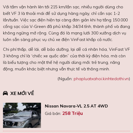
Với tầm vận hành lên tới 215 km/lần sạc, nhiều người dùng cho
biết VF 3 là thoải mái để sử dụng hàng ngày, chỉ cần sạc 1-2
lần/tuần. Việc sạc điện hiện tại càng đơn giản khi hạ tầng 150.000
cổng sạc của V-Green đã phủ khắp 34/34 tỉnh, thành phố và đang
không ngừng mở rộng. Cùng đó là mạng lưới 300 xưởng dịch vụ
luôn sẵn sàng phục vụ chủ xe điện VinFast khắp cả nước.
Chi phí thấp, dễ lái, dễ bảo dưỡng, lại dễ cá nhân hóa, VinFast VF
3 không chỉ là “chiếc xe quốc dân” của thời kỳ điện hóa, mà còn
là biểu tượng cho một thế hệ người dùng mới: trẻ trung, năng
động, muốn khác biệt nhưng vẫn thực tế và thông minh.
(Nguồn:
phapluatxahoi.kinhtedothi.vn
)
XE MỚI VỀ
Nissan Navara-VL 2.5 AT 4WD
258 Triệu
Giá bán: