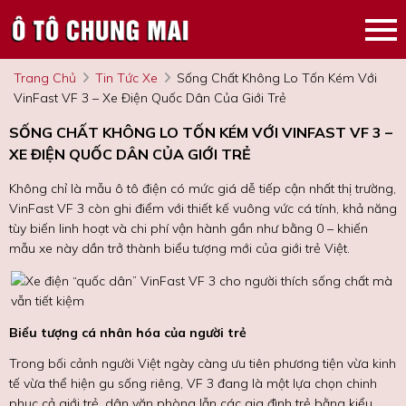
Trang Chủ
Tin Tức Xe
Sống Chất Không Lo Tốn Kém Với
VinFast VF 3 – Xe Điện Quốc Dân Của Giới Trẻ
SỐNG CHẤT KHÔNG LO TỐN KÉM VỚI VINFAST VF 3 –
XE ĐIỆN QUỐC DÂN CỦA GIỚI TRẺ
Không chỉ là mẫu ô tô điện có mức giá dễ tiếp cận nhất thị trường,
VinFast VF 3 còn ghi điểm với thiết kế vuông vức cá tính, khả năng
tùy biến linh hoạt và chi phí vận hành gần như bằng 0 – khiến
mẫu xe này dần trở thành biểu tượng mới của giới trẻ Việt.
Biểu tượng cá nhân hóa của người trẻ
Trong bối cảnh người Việt ngày càng ưu tiên phương tiện vừa kinh
tế vừa thể hiện gu sống riêng, VF 3 đang là một lựa chọn chinh
phục cả giới trẻ, dân văn phòng lẫn các gia đình trẻ bằng kiểu