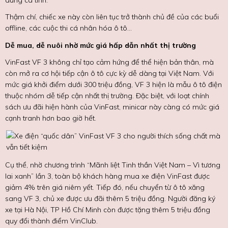
dùng cá tính.
Thậm chí, chiếc xe này còn liên tục trở thành chủ đề của các buổi
offline, các cuộc thi cá nhân hóa ô tô…
Dễ mua, dễ nuôi nhờ mức giá hấp dẫn nhất thị trường
VinFast VF 3 không chỉ tạo cảm hứng để thể hiện bản thân, mà
còn mở ra cơ hội tiếp cận ô tô cực kỳ dễ dàng tại Việt Nam. Với
mức giá khởi điểm dưới 300 triệu đồng, VF 3 hiện là mẫu ô tô điện
thuộc nhóm dễ tiếp cận nhất thị trường. Đặc biệt, với loạt chính
sách ưu đãi hiện hành của VinFast, minicar này càng có mức giá
cạnh tranh hơn bao giờ hết.
Cụ thể, nhờ chương trình “Mãnh liệt Tinh thần Việt Nam – Vì tương
lai xanh” lần 3, toàn bộ khách hàng mua xe điện VinFast được
giảm 4% trên giá niêm yết. Tiếp đó, nếu chuyển từ ô tô xăng
sang VF 3, chủ xe được ưu đãi thêm 5 triệu đồng. Người đăng ký
xe tại Hà Nội, TP Hồ Chí Minh còn được tặng thêm 5 triệu đồng
quy đổi thành điểm VinClub.