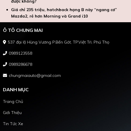
được không?
Giá chỉ 235 triệu, hatchback hạng B này “ngang cơ”
Mazda2, rẻ hơn Morning và Grand i10
Ô TÔ CHUNG MAI
537 đại lộ Hùng Vương P.Bến Gót, TP.Việt Trì, Phú Thọ
0989123558
0989286678
chungmaiauto@gmail.com
DANH MỤC
Trang Chủ
Giới Thiệu
Tin Tức Xe