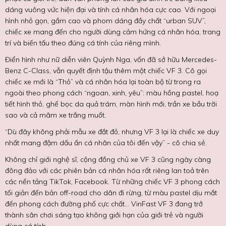
dáng vuông vức hiện đại và tính cá nhân hóa cực cao. Với ngoại
hình nhỏ gọn, gầm cao và phom dáng đầy chất “urban SUV”,
chiếc xe mang đến cho người dùng cảm hứng cá nhân hóa, trang
trí và biến tấu theo đúng cá tính của riêng mình.
Điển hình như nữ diễn viên Quỳnh Nga, vốn đã sở hữu Mercedes-
Benz C-Class, vẫn quyết định tậu thêm một chiếc VF 3. Cô gọi
chiếc xe mới là “Thỏ” và cá nhân hóa lại toàn bộ từ trong ra
ngoài theo phong cách “ngoan, xinh, yêu”: màu hồng pastel, hoạ
tiết hình thỏ, ghế bọc da quả trám, màn hình mới, trần xe bầu trời
sao và cả mâm xe trắng muốt.
“Dù đây không phải mẫu xe đắt đỏ, nhưng VF 3 lại là chiếc xe duy
nhất mang đậm dấu ấn cá nhân của tôi đến vậy” - cô chia sẻ.
Không chỉ giới nghệ sĩ, cộng đồng chủ xe VF 3 cũng ngày càng
đông đảo với các phiên bản cá nhân hóa rất riêng lan toả trên
các nền tảng TikTok, Facebook. Từ những chiếc VF 3 phong cách
tối giản đến bản off-road cho dân đi rừng, từ màu pastel dịu mắt
đến phong cách đường phố cực chất… VinFast VF 3 đang trở
thành sân chơi sáng tạo không giới hạn của giới trẻ và người