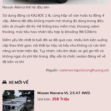
Nissan Altima thế hệ đầu tiên
Sử dụng động cơ KA24DE 2.4L cùng hộp số sàn hoặc tự động 4
cấp, Altima đời đầu không mạnh mẽ nhưng đủ dùng trong điều
kiện di chuyển đô thị. Hệ thống treo mềm mại, khoang cabin
thoáng, mức tiêu hao nhiên liệu hợp lý (khoảng 9lít/100km).
Điểm yếu lớn nhất là tuổi đời xe đã quá cao, nhiều linh kiện xuống
cấp theo thời gian, nội thất lạc hậu và hầu như không có các tính
năng an toàn hiện đại. Tuy nhiên, nếu tìm được xe giữ gìn tốt và
không ngại chi phí tân trang, đây vẫn là chiếc sedan đáng nể về
độ bền cơ khí.
(Nguồn:
cartimes.tapchicongthuong.vn
)
XE MỚI VỀ
Nissan Navara-VL 2.5 AT 4WD
258 Triệu
Giá bán: