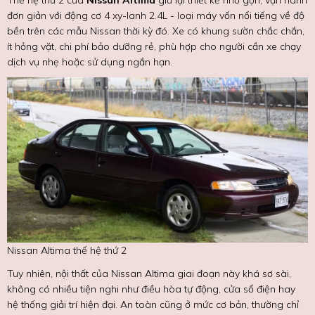
Thế hệ thứ 2 của
Nissan Altima
giữ lại thiết kế nhỏ gọn, vận hành
đơn giản với động cơ 4 xy-lanh 2.4L - loại máy vốn nổi tiếng về độ
bền trên các mẫu Nissan thời kỳ đó. Xe có khung sườn chắc chắn,
ít hỏng vặt, chi phí bảo dưỡng rẻ, phù hợp cho người cần xe chạy
dịch vụ nhẹ hoặc sử dụng ngắn hạn.
Nissan Altima thế hệ thứ 2
Tuy nhiên, nội thất của Nissan Altima giai đoạn này khá sơ sài,
không có nhiều tiện nghi như điều hòa tự động, cửa sổ điện hay
hệ thống giải trí hiện đại. An toàn cũng ở mức cơ bản, thường chỉ