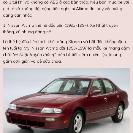
có 1 túi khí và không có ABS ở các bản thấp. Nếu bạn mua xe với
giá rẻ và không đặt nặng tiện nghi thì Altima đời này vẫn xứng
đáng cân nhắc.
1. Nissan Altima thế hệ đầu tiên (1993-1997): Xe Nhật truyền
thống, cũ nhưng đáng nể
Là thế hệ đầu tiên tách khỏi dòng Stanza và bắt đầu khẳng định
tên tuổi tại Mỹ, Nissan Altima đời 1993-1997 là mẫu xe mang đậm
chất
"xe Nhật truyền thống"
: bền bỉ, tiết kiệm nhiên liệu, khung
gầm đơn giản và dễ sửa chữa.