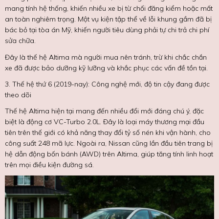
mang tính hệ thống, khiến nhiều xe bị từ chối đăng kiểm hoặc mất
an toàn nghiêm trọng. Một vụ kiện tập thể về lỗi khung gầm đã bị
bác bỏ tại tòa án Mỹ, khiến người tiêu dùng phải tự chi trả chi phí
sửa chữa.
Đây là thế hệ Altima mà người mua nên tránh, trừ khi chắc chắn
xe đã được bảo dưỡng kỹ lưỡng và khắc phục các vấn đề tồn tại.
3. Thế hệ thứ 6 (2019-nay): Công nghệ mới, độ tin cậy đang được
theo dõi
Thế hệ Altima hiện tại mang đến nhiều đổi mới đáng chú ý, đặc
biệt là động cơ VC-Turbo 2.0L. Đây là loại máy thương mại đầu
tiên trên thế giới có khả năng thay đổi tỷ số nén khi vận hành, cho
công suất 248 mã lực. Ngoài ra, Nissan cũng lần đầu tiên trang bị
hệ dẫn động bốn bánh (AWD) trên Altima, giúp tăng tính linh hoạt
trên mọi điều kiện đường sá.