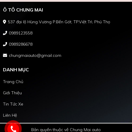
Ô TÔ CHUNG MAI
537 đại lộ Hùng Vương P.Bến Gót, TP.Việt Trì, Phú Thọ
0989123558
0989286678
chungmaiauto@gmail.com
DANH MỤC
Trang Chủ
Giới Thiệu
Tin Tức Xe
Liên Hệ
Bản quyền thuộc về Chung Mai auto