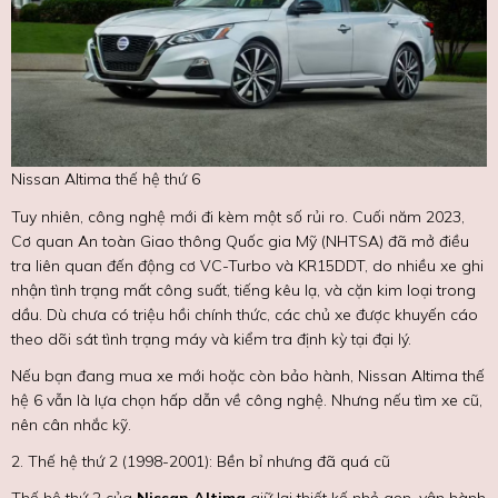
Nissan Altima thế hệ thứ 6
Tuy nhiên, công nghệ mới đi kèm một số rủi ro. Cuối năm 2023,
Cơ quan An toàn Giao thông Quốc gia Mỹ (NHTSA) đã mở điều
tra liên quan đến động cơ VC-Turbo và KR15DDT, do nhiều xe ghi
nhận tình trạng mất công suất, tiếng kêu lạ, và cặn kim loại trong
dầu. Dù chưa có triệu hồi chính thức, các chủ xe được khuyến cáo
theo dõi sát tình trạng máy và kiểm tra định kỳ tại đại lý.
Nếu bạn đang mua xe mới hoặc còn bảo hành, Nissan Altima thế
hệ 6 vẫn là lựa chọn hấp dẫn về công nghệ. Nhưng nếu tìm xe cũ,
nên cân nhắc kỹ.
2. Thế hệ thứ 2 (1998-2001): Bền bỉ nhưng đã quá cũ