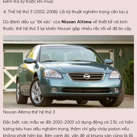
kiểm tra kỹ trước khi mua.
4. Thế hệ thứ 3 (2002-2006): Lỗi kỹ thuật nghiêm trọng cần lưu ý
Dù đánh dấu sự “lột xác” của
Nissan Altima
về thiết kế và kích
thước, thế hệ thứ 3 lại khiến Nissan gặp nhiều rắc rối về độ tin cậy.
Nissan Altima thế hệ thứ 3
Đặc biệt, các mẫu xe đời 2002-2003 sử dụng động cơ 2.5L có hiện
tượng tiêu hao dầu nghiêm trọng, thậm chí gây cháy piston nếu
không phát hiện kịp. Bên cạnh đó, vấn đề gỉ khung sàn cũng là lỗi