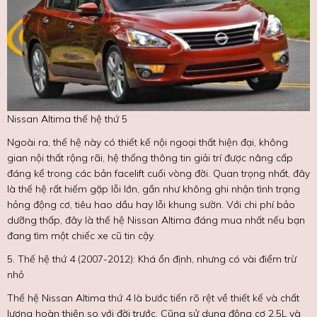
Nissan Altima thế hệ thứ 5
Ngoài ra, thế hệ này có thiết kế nội ngoại thất hiện đại, không
gian nội thất rộng rãi, hệ thống thông tin giải trí được nâng cấp
đáng kể trong các bản facelift cuối vòng đời. Quan trọng nhất, đây
là thế hệ rất hiếm gặp lỗi lớn, gần như không ghi nhận tình trạng
hỏng động cơ, tiêu hao dầu hay lỗi khung sườn. Với chi phí bảo
dưỡng thấp, đây là thế hệ Nissan Altima đáng mua nhất nếu bạn
đang tìm một chiếc xe cũ tin cậy.
5. Thế hệ thứ 4 (2007-2012): Khá ổn định, nhưng có vài điểm trừ
nhỏ
Thế hệ Nissan Altima thứ 4 là bước tiến rõ rệt về thiết kế và chất
lượng hoàn thiện so với đời trước. Cũng sử dụng động cơ 2.5L và