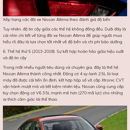
Xếp hạng các đời xe Nissan Altima theo đánh giá độ bền
Tuy nhiên, độ tin cậy giữa các thế hệ không đồng đều. Dưới đây là
cái nhìn chi tiết về từng đời xe Nissan Altima để giúp người mua
hiểu rõ đâu là lựa chọn tốt nhất về độ bền và chi phí bảo dưỡng.
6. Thế hệ thứ 5 (2013-2018): Sự kết hợp hoàn hảo giữa hiệu suất
và độ tin cậy
Trong mắt nhiều người tiêu dùng và chuyên gia, đây là thế hệ
Nissan Altima thành công nhất. Động cơ 4 xy-lanh 2.5L là loại
máy đã được cải tiến ổn định, kết hợp hộp số vô cấp Xtronic CVT
vận hành mượt mà và tiết kiệm nhiên liệu. Nissan cũng cung cấp
tùy chọn động cơ V6 3.5L mạnh mẽ hơn (270 mã lực) cho những
ai thích cảm giác lái thể thao.