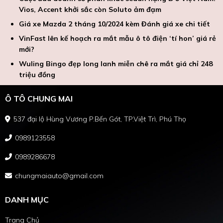
Vios, Accent khởi sắc còn Soluto ảm đạm
Giá xe Mazda 2 tháng 10/2024 kèm Đánh giá xe chi tiết
VinFast lên kế hoạch ra mắt mẫu ô tô điện ‘tí hon’ giá rẻ
mới?
Wuling Bingo đẹp long lanh miễn chê ra mắt giá chỉ 248
triệu đồng
Ô TÔ CHUNG MAI
537 đại lộ Hùng Vương P.Bến Gót, TP.Việt Trì, Phú Thọ
0989123558
0989286678
chungmaiauto@gmail.com
DANH MỤC
Trang Chủ