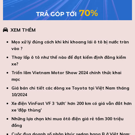
XEM THÊM
Mẹo xử lý đúng cách khi khi khoang lái ô tô bị nước tràn
vào ?
Thay lốp ô tô như thế nào để đạt kiểm định đăng kiểm
xe?
Triển lãm Vietnam Motor Show 2024 chính thức khai
mạc
Giá bán chi tiết các dòng xe Toyota tại Việt Nam tháng
10/2024
Xe điện VinFast VF 3 ‘lướt’ hơn 200 km có giá vẫn đắt hơn
xe 'đập thùng'
Những lựa chọn khi mua ôtô điện giá rẻ tầm 300 triệu
đồng
Cuộc đua doanh số phân khúc sedan hạng B ở Việt Nam: