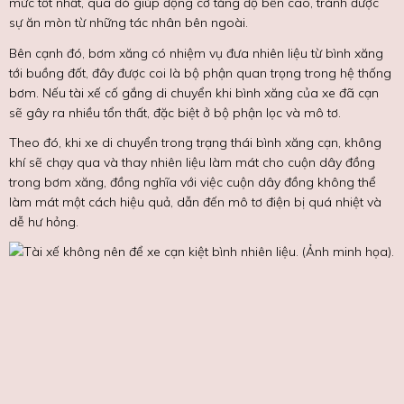
mức tốt nhất, qua đó giúp động cơ tăng độ bền cao, tránh được
sự ăn mòn từ những tác nhân bên ngoài.
Bên cạnh đó, bơm xăng có nhiệm vụ đưa nhiên liệu từ bình xăng
tới buồng đốt, đây được coi là bộ phận quan trọng trong hệ thống
bơm. Nếu tài xế cố gắng di chuyển khi bình xăng của xe đã cạn
sẽ gây ra nhiều tổn thất, đặc biệt ở bộ phận lọc và mô tơ.
Theo đó, khi xe di chuyển trong trạng thái bình xăng cạn, không
khí sẽ chạy qua và thay nhiên liệu làm mát cho cuộn dây đồng
trong bơm xăng, đồng nghĩa với việc cuộn dây đồng không thể
làm mát một cách hiệu quả, dẫn đến mô tơ điện bị quá nhiệt và
dễ hư hỏng.