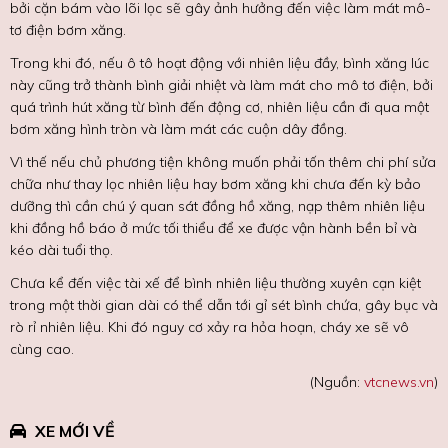
bởi cặn bám vào lõi lọc sẽ gây ảnh hưởng đến việc làm mát mô-
tơ điện bơm xăng.
Trong khi đó, nếu ô tô hoạt động với nhiên liệu đầy, bình xăng lúc
này cũng trở thành bình giải nhiệt và làm mát cho mô tơ điện, bởi
quá trình hút xăng từ bình đến động cơ, nhiên liệu cần đi qua một
bơm xăng hình tròn và làm mát các cuộn dây đồng.
Vì thế nếu chủ phương tiện không muốn phải tốn thêm chi phí sửa
chữa như thay lọc nhiên liệu hay bơm xăng khi chưa đến kỳ bảo
dưỡng thì cần chú ý quan sát đồng hồ xăng, nạp thêm nhiên liệu
khi đồng hồ báo ở mức tối thiểu để xe được vận hành bền bỉ và
kéo dài tuổi thọ.
Chưa kể đến việc tài xế để bình nhiên liệu thường xuyên cạn kiệt
trong một thời gian dài có thể dẫn tới gỉ sét bình chứa, gây bục và
rò rỉ nhiên liệu. Khi đó nguy cơ xảy ra hỏa hoạn, cháy xe sẽ vô
cùng cao.
(Nguồn:
vtcnews.vn
)
XE MỚI VỀ