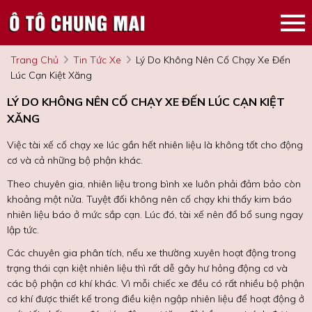
Trang Chủ
Tin Tức Xe
Lý Do Không Nên Cố Chạy Xe Đến
Lúc Cạn Kiệt Xăng
LÝ DO KHÔNG NÊN CỐ CHẠY XE ĐẾN LÚC CẠN KIỆT
XĂNG
Việc tài xế cố chạy xe lúc gần hết nhiên liệu là không tốt cho động
cơ và cả những bộ phận khác.
Theo chuyên gia, nhiên liệu trong bình xe luôn phải đảm bảo còn
khoảng một nửa. Tuyệt đối không nên cố chạy khi thấy kim báo
nhiên liệu báo ở mức sắp cạn. Lúc đó, tài xế nên đổ bổ sung ngay
lập tức.
Các chuyên gia phân tích, nếu xe thường xuyên hoạt động trong
trạng thái cạn kiệt nhiên liệu thì rất dễ gây hư hỏng động cơ và
các bộ phận cơ khí khác. Vì mỗi chiếc xe đều có rất nhiều bộ phận
cơ khí được thiết kế trong điều kiện ngập nhiên liệu để hoạt động ở