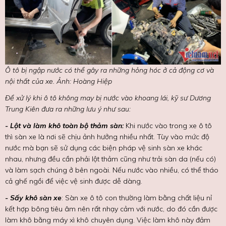
Ô tô bị ngập nước có thể gây ra những hỏng hóc ở cả động cơ và
nội thất của xe. Ảnh: Hoàng Hiệp
Để xử lý khi ô tô không may bị nước vào khoang lái, kỹ sư Dương
Trung Kiên đưa ra những lưu ý như sau:
- Lột và làm khô toàn bộ thảm sàn:
Khi nước vào trong xe ô tô
thì sàn xe là nơi sẽ chịu ảnh hưởng nhiều nhất. Tùy vào mức độ
nước mà bạn sẽ sử dụng các biện pháp vệ sinh sàn xe khác
nhau, nhưng đều cần phải lột thảm cũng như trải sàn da (nếu có)
và làm sạch chúng ở bên ngoài. Nếu nước vào nhiều, có thể tháo
cả ghế ngồi để việc vệ sinh được dễ dàng.
- Sấy khô sàn xe
: Sàn xe ô tô con thường làm bằng chất liệu nỉ
kết hợp bông tiêu âm nên rất nhạy cảm với nước, do đó cần được
làm khô bằng máy xì khô chuyên dụng. Việc làm khô này đảm