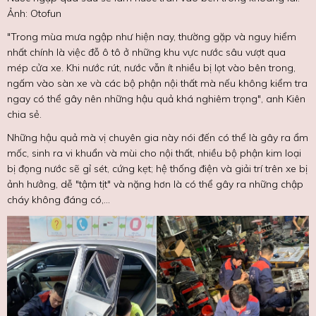
Ảnh: Otofun
"Trong mùa mưa ngập như hiện nay, thường gặp và nguy hiểm
nhất chính là việc đỗ ô tô ở những khu vực nước sâu vượt qua
mép cửa xe. Khi nước rút, nước vẫn ít nhiều bị lọt vào bên trong,
ngấm vào sàn xe và các bộ phận nội thất mà nếu không kiểm tra
ngay có thể gây nên những hậu quả khá nghiêm trọng", anh Kiên
chia sẻ.
Những hậu quả mà vị chuyên gia này nói đến có thể là gây ra ẩm
mốc, sinh ra vi khuẩn và mùi cho nội thất, nhiều bộ phận kim loại
bị đọng nước sẽ gỉ sét, cứng kẹt; hệ thống điện và giải trí trên xe bị
ảnh hưởng, dễ "tậm tịt" và nặng hơn là có thể gây ra những chập
cháy không đáng có,...