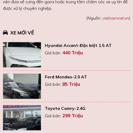
nên đưa xế cưng đến gara hoặc trung tâm chăm sóc xe uy tín để
được xử lý chuyên nghiệp.
(Nguồn:
vietnamnet.vn
)
XE MỚI VỀ
Hyundai Accent-Đặc biệt 1.5 AT
440 Triệu
Giá bán:
Ford Mondeo-2.0 AT
85 Triệu
Giá bán:
Toyota Camry-2.4G
299 Triệu
Giá bán: