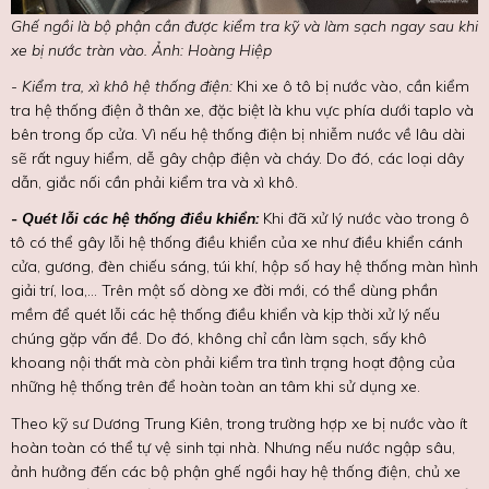
Ghế ngồi là bộ phận cần được kiểm tra kỹ và làm sạch ngay sau khi
xe bị nước tràn vào. Ảnh: Hoàng Hiệp
- Kiểm tra, xì khô hệ thống điện:
Khi xe ô tô bị nước vào, cần kiểm
tra hệ thống điện ở thân xe, đặc biệt là khu vực phía dưới taplo và
bên trong ốp cửa. Vì nếu hệ thống điện bị nhiễm nước về lâu dài
sẽ rất nguy hiểm, dễ gây chập điện và cháy. Do đó, các loại dây
dẫn, giắc nối cần phải kiểm tra và xì khô.
- Quét lỗi các hệ thống điều khiển:
Khi đã xử lý nước vào trong ô
tô có thể gây lỗi hệ thống điều khiển của xe như điều khiển cánh
cửa, gương, đèn chiếu sáng, túi khí, hộp số hay hệ thống màn hình
giải trí, loa,... Trên một số dòng xe đời mới, có thể dùng phần
mềm để quét lỗi các hệ thống điều khiển và kịp thời xử lý nếu
chúng gặp vấn đề. Do đó, không chỉ cần làm sạch, sấy khô
khoang nội thất mà còn phải kiểm tra tình trạng hoạt động của
những hệ thống trên để hoàn toàn an tâm khi sử dụng xe.
Theo kỹ sư Dương Trung Kiên, trong trường hợp xe bị nước vào ít
hoàn toàn có thể tự vệ sinh tại nhà. Nhưng nếu nước ngập sâu,
ảnh hưởng đến các bộ phận ghế ngồi hay hệ thống điện, chủ xe