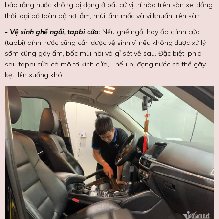
bảo rằng nước không bị đọng ở bất cứ vị trí nào trên sàn xe, đồng
thời loại bỏ toàn bộ hơi ẩm, mùi, ẩm mốc và vi khuẩn trên sàn.
- Vệ sinh ghế ngồi, tapbi cửa:
Nếu ghế ngồi hay ốp cánh cửa
(tapbi) dính nước cũng cần được vệ sinh vì nếu không được xử lý
sớm cũng gây ẩm, bốc mùi hôi và gỉ sét về sau. Đặc biệt, phía
sau tapbi cửa có mô tơ kính cửa,... nếu bị đọng nước có thể gây
kẹt, lên xuống khó.