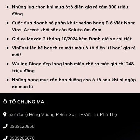
Những lựa chọn khi mua ôtô điện giá rẻ tầm 300 triệu
đồng
Cuộc đua doanh số phân khúc sedan hạng B ở Việt Nam:
Vios, Accent khởi sắc còn Soluto ảm đạm
Giá xe Mazda 2 tháng 10/2024 kèm Đánh giá xe chi tiết
VinFast lên kế hoạch ra mắt mẫu ô tô điện ‘tí hon’ giá rẻ
mới?
Wuling Bingo đẹp long lanh miễn chê ra mắt giá chỉ 248
triệu đồng
Những hạng mục cần bảo dưỡng cho ô tô sau khi bị ngập
do mưa lũ
Ô TÔ CHUNG MAI
537 đại lộ Hùng Vương P.Bến Gót, TP.Việt Trì, Phú Thọ
0989123558
0989286678