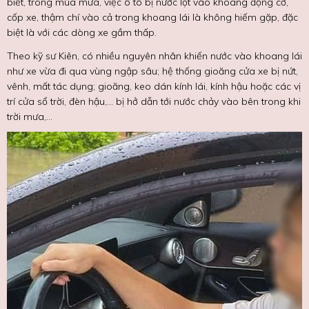
biết, trong mùa mưa, việc ô tô bị nước lọt vào khoang động cơ,
cốp xe, thậm chí vào cả trong khoang lái là không hiếm gặp, đặc
biệt là với các dòng xe gầm thấp.
Theo kỹ sư Kiên, có nhiều nguyên nhân khiến nước vào khoang lái
như xe vừa đi qua vùng ngập sâu; hệ thống gioăng cửa xe bị nứt,
vênh, mất tác dụng; gioăng, keo dán kính lái, kính hậu hoặc các vị
trí cửa sổ trời, đèn hậu,... bị hở dẫn tới nước chảy vào bên trong khi
trời mưa,...