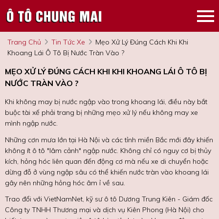
Trang Chủ
Tin Tức Xe
Mẹo Xử Lý Đúng Cách Khi Khi
Khoang Lái Ô Tô Bị Nước Tràn Vào ?
MẸO XỬ LÝ ĐÚNG CÁCH KHI KHI KHOANG LÁI Ô TÔ BỊ
NƯỚC TRÀN VÀO ?
Khi không may bị nước ngập vào trong khoang lái, điều này bắt
buộc tài xế phải trang bị những mẹo xử lý nếu không may xe
mình ngập nước.
Những cơn mưa lớn tại Hà Nội và các tỉnh miền Bắc mới đây khiến
không ít ô tô "lâm cảnh" ngập nước. Không chỉ có nguy cơ bị thủy
kích, hỏng hóc liên quan đến động cơ mà nếu xe di chuyển hoặc
dừng đỗ ở vùng ngập sâu có thể khiến nước tràn vào khoang lái
gây nên những hỏng hóc âm ỉ về sau.
Trao đổi với VietNamNet, kỹ sư ô tô Dương Trung Kiên - Giám đốc
Công ty TNHH Thương mại và dịch vụ Kiên Phong (Hà Nội) cho