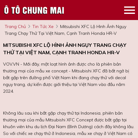
Trang Chủ
Tin Tức Xe
Mitsubishi XFC Lộ Hình Ảnh Ngụy
Trang Chạy Thử Tại Việt Nam, Cạnh Tranh Honda HR-V
MITSUBISHI XFC LỘ HÌNH ẢNH NGỤY TRANG CHẠY
THỬ TẠI VIỆT NAM, CẠNH TRANH HONDA HR-V
VOV.VN - Mới đây, một loạt hình ảnh được cho là phiên bản
thương mại của mẫu xe concept - Mitsubishi XFC đã bất ngờ bị
bắt gặp trên đường phố Việt Nam khi đang chạy thử với decal
ngụy trang, dự kiến được giới thiệu tại Việt Nam vào đầu năm
2024.
Không lâu sau khi bắt gặp chạy thử tại Indonesia, phiên bản
thương mại của mẫu Mitsubishi XFC Concept được bắt gặp tại
khuôn viên khu du lịch Đại Nam (Bình Dương) cách đây không lâu.
So với chiếc xe chạy thử ở Indonesia, mẫu xe chạy ở Việt Nam có