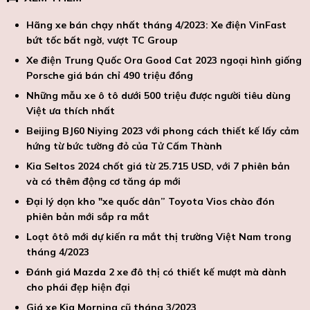
Hãng xe bán chạy nhất tháng 4/2023: Xe điện VinFast
bứt tốc bất ngờ, vượt TC Group
Xe điện Trung Quốc Ora Good Cat 2023 ngoại hình giống
Porsche giá bán chỉ 490 triệu đồng
Những mẫu xe ô tô dưới 500 triệu được người tiêu dùng
Việt ưa thích nhất
Beijing BJ60 Niying 2023 với phong cách thiết kế lấy cảm
hứng từ bức tường đỏ của Tử Cấm Thành
Kia Seltos 2024 chốt giá từ 25.715 USD, với 7 phiên bản
và có thêm động cơ tăng áp mới
Đại lý dọn kho "xe quốc dân” Toyota Vios chào đón
phiên bản mới sắp ra mắt
Loạt ôtô mới dự kiến ra mắt thị trường Việt Nam trong
tháng 4/2023
Đánh giá Mazda 2 xe đô thị có thiết kế mượt mà dành
cho phái đẹp hiện đại
Giá xe Kia Morning cũ tháng 3/2023