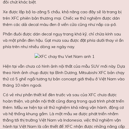
đôi chút khác biệt.
Xe được lắp bộ la-zăng 5 chấu, khả năng cao đây sẽ là trang bị
trên XFC phiên bản thương mại. Chiếc xe thử nghiệm được dán
thêm các dải decal màu đen ở viền cửa cũng như nắp ca-pô.
Phần đuôi được dán decal ngụy trang khá kỹ, chỉ chừa kính sau
và một phần đèn hậu. Gạt mưa sau được đặt phía dưới thay vì ẩn
phía trên như nhiều dòng xe ngày nay.
Hiện tại vẫn chưa có hình ảnh nội thất của mẫu SUV mới này. Dựa
theo hình ảnh chụp được tại Bình Dương, Mitsubishi XFC bản chạy
thử có 5 ghế ngồi tương tự bản concept giới thiệu ở Việt Nam vào
tháng 10 năm ngoái.
Có vẻ như phần thiết kế đèn trước và sau của XFC chưa được
hoàn thiện, và phần nội thất cũng đang trong quá trình phát triển
thêm. Mẫu xe hiện tại sẽ thử nghiệm khả năng vận hành, động cơ
và hệ thống khung gầm. Là một mẫu xe được phát triển nhắm
thẳng tới thị trường Việt Nam và Indonesia, việc thử nghiệm vận
hành tại Việt Nam là cần thiết để XFC nhận được những nâng cấp