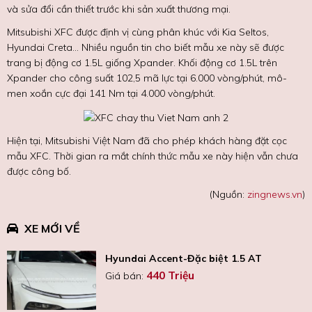
và sửa đổi cần thiết trước khi sản xuất thương mại.
Mitsubishi XFC được định vị cùng phân khúc với Kia Seltos,
Hyundai Creta... Nhiều nguồn tin cho biết mẫu xe này sẽ được
trang bị động cơ 1.5L giống Xpander. Khối động cơ 1.5L trên
Xpander cho công suất 102,5 mã lực tại 6.000 vòng/phút, mô-
men xoắn cực đại 141 Nm tại 4.000 vòng/phút.
Hiện tại, Mitsubishi Việt Nam đã cho phép khách hàng đặt cọc
mẫu XFC. Thời gian ra mắt chính thức mẫu xe này hiện vẫn chưa
được công bố.
(Nguồn:
zingnews.vn
)
XE MỚI VỀ
Hyundai Accent-Đặc biệt 1.5 AT
440 Triệu
Giá bán: