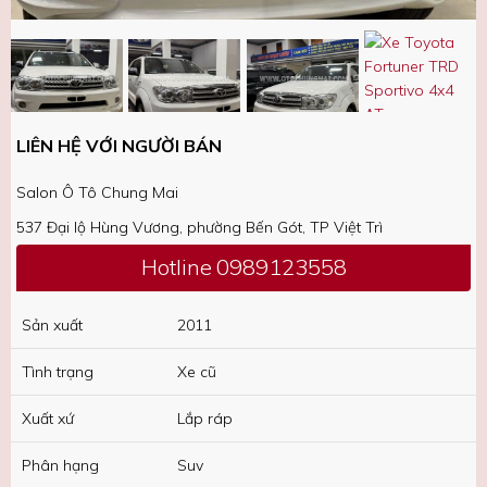
LIÊN HỆ VỚI NGƯỜI BÁN
Salon Ô Tô Chung Mai
537 Đại lộ Hùng Vương, phường Bến Gót, TP Việt Trì
Hotline
0989123558
Sản xuất
2011
Tình trạng
Xe cũ
Xuất xứ
Lắp ráp
Phân hạng
Suv