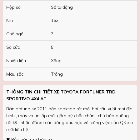
Hộp số
Số tự động
Km
162
Chỗ ngồi
7
Số cửa
5
Nhiên liệu
Xăng
Màu sắc
Trắng
THÔNG TIN CHI TIẾT XE TOYOTA FORTUNER TRD
SPORTIVO 4X4 AT
Bán potuno sx 2011 bản spoktigo rất mới hai cầu vượt mọi địa
hình , máy vỏ rin lốp mới gầm bệ chắc chắn , chủ bảo dưỡng
rất kỹ , nhận đổi xe các dòng phù hợp với công việc của QK xin
mời liên hệ
❤ Bảo hành xe bán ra