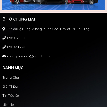
Ô TÔ CHUNG MAI
537 đại lộ Hùng Vương P.Bến Gót, TP.Việt Trì, Phú Thọ
0989123558
0989286678
chungmaiauto@gmail.com
DANH MỤC
Trang Chủ
Giới Thiệu
Tin Tức Xe
Liên Hệ