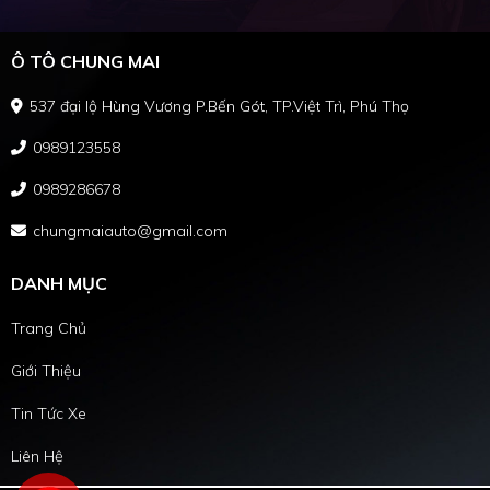
Ô TÔ CHUNG MAI
537 đại lộ Hùng Vương P.Bến Gót, TP.Việt Trì, Phú Thọ
0989123558
0989286678
chungmaiauto@gmail.com
DANH MỤC
Trang Chủ
Giới Thiệu
Tin Tức Xe
Liên Hệ