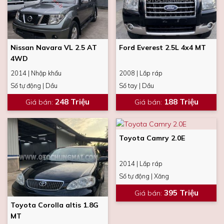
Nissan Navara VL 2.5 AT
Ford Everest 2.5L 4x4 MT
4WD
2014 | Nhập khẩu
2008 | Lắp ráp
Số tự động | Dầu
Số tay | Dầu
248 Triệu
188 Triệu
Giá bán
:
Giá bán
:
Toyota Camry 2.0E
2014 | Lắp ráp
Số tự động | Xăng
395 Triệu
Giá bán
:
Toyota Corolla altis 1.8G
MT