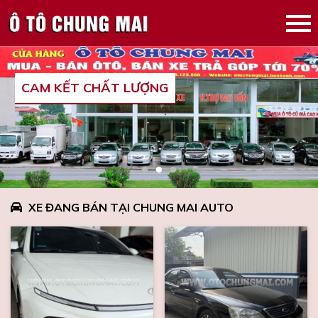
CAM KẾT CHẤT LƯỢNG
TRẢ GÓP TỚI 70%
XE ĐANG BÁN TẠI CHUNG MAI AUTO