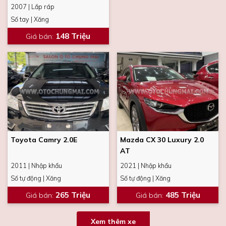
2007 | Lắp ráp
Số tay | Xăng
148 Triệu
Giá bán
:
Toyota Camry 2.0E
Mazda CX 30 Luxury 2.0
AT
2011 | Nhập khẩu
2021 | Nhập khẩu
Số tự động | Xăng
Số tự động | Xăng
265 Triệu
485 Triệu
Giá bán
:
Giá bán
:
Xem thêm xe